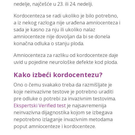
nedelje, najčešće u 23. ili 24. nedelji.
Kordocenteza se radi ukoliko je bilo potrebno,
a iz nekog razloga nije urađena amniocenteza i
sada je kasno za nju ili ukoliko nalaz
amniocenteze nije dovoljan da bi se donela
konačna odluka o stanju ploda.
Amniocenteza za razliku od kordocenteze daje
uvid u pojedine neurološke defekte kod ploda.
Kako izbeći kordocentezu?
Ono o čemu svakako treba da razmišljate je
koje neinvazivne testove je potrebno uraditi
pre odluke o potrebi za invazivnim testovima.
Ekspertski Verified test
je najsavremenija
neinvazivna dijagnostika kojom se izbegava
nepotrebno izlaganje invazivnim metodama
poput amniocenteze i kordocenteze.