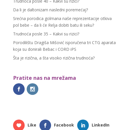
Trudnoća posle 40 – Kakvi su rizici?
Da li je daltonizam nasledni poremećaj?
Srećna porodica golmana naše reprezentacije otkiva
pol bebe – da li će Relja dobiti batu ili seku?
Trudnoća posle 35 – Kakvi su rizici?
Porodilištu Dragiša Mišović isporučena tri CTG aparata
koja su donirali Bebac i CORD iPS
Šta je rizična, a šta visoko rizična trudnoća?
Pratite nas na mrežama
Like
Facebook
LinkedIn