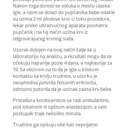
Nakon toga donosi se odluka o mestu ulaska
igle, a njom se dolazi do pupčanika bebe odakle
su uzima 2 ml plodove krvi. U toku procedure,
lekar preko ultrazvučnog aparata posmatra
pupčanik i na taj način uzima krv iz
odgovarajućeg krvnog suda.
Uzorak dobijen na ovaj način šalje se u
laboratoriju na analizu, a rezultati mogu da se
očekuju najranije posle 4 dana, a najkasnije za
10. Sa obzirom na to da je igla u bliskom
kontaktu sa krvlju trudnice, u uzorku je
neophodna potvrda fetusnih eritrocita,
odnosno potvrda da je uzorak zaista krv bebe.
Procedura kordocenteze se radi ambulantno,
pod lokalnom ili opštom anestezijom, a sam
postupak traje nekoliko minuta.
Trudnice ga opisuju više kao neprijatno