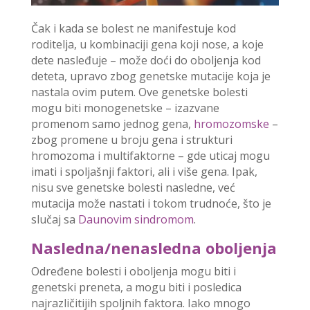
Čak i kada se bolest ne manifestuje kod
roditelja, u kombinaciji gena koji nose, a koje
dete nasleđuje – može doći do oboljenja kod
deteta, upravo zbog genetske mutacije koja je
nastala ovim putem. Ove genetske bolesti
mogu biti monogenetske – izazvane
promenom samo jednog gena,
hromozomske
–
zbog promene u broju gena i strukturi
hromozoma i multifaktorne – gde uticaj mogu
imati i spoljašnji faktori, ali i više gena. Ipak,
nisu sve genetske bolesti nasledne, već
mutacija može nastati i tokom trudnoće, što je
slučaj sa
Daunovim sindromom
.
Nasledna/nenasledna oboljenja
Određene bolesti i oboljenja mogu biti i
genetski preneta, a mogu biti i posledica
najrazličitijih spoljnih faktora. Iako mnogo