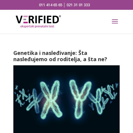
011 414 65 65
│
021 31 01 333
Genetika i nasleđivanje: Šta
nasleđujemo od roditelja, a šta ne?