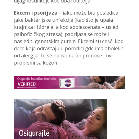
dijagnostifikuje kod oba roditelja.
Ekcem i psorijaza
– iako može biti posledica
jake bakterijske unfekcije (kao što je upala
krajnika ili ždrela, a kod adolescenata – usled
psihofizičkog stresa), psorijaza se može i
naslediti genetskim putem. Ekcemi su češći kod
dece koja odrastaju u porodici gde ima obolelih
od alergija, te se na isti način prenose i ovi
problemi sa kožom.