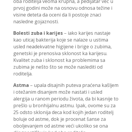
oba roditelja veoma krupna, a pedijatar već u
prvoj godini može na osnovu odnosa težine i
visine deteta da oceni da li postoje znaci
nasledne gojaznosti.
Bolesti zuba i karijes
– iako karijes nastaje
kao uticaj bakterija koje se nalaze u ustima
usled neadekvatne higijene i brige o zubima,
genetski je prenosiva sklonost ka karijesu.
Kvalitet zuba i sklonost ka problemima sa
zubima je nešto što se može naslediti od
roditelja.
Astma
– upala disajnih puteva praćena kašljem
i otežanim disanjem može nastati i usled
alergija u ranom periodu života, da bi kasnije to
prešlo u bronhijalnu astmu. Ipak, ovome su za
25 odsto sklonija deca kod kojih jedan roditelj
boluje od astme, dok je procenat šanse za
oboljevanjem od astme veći ukoliko se ona