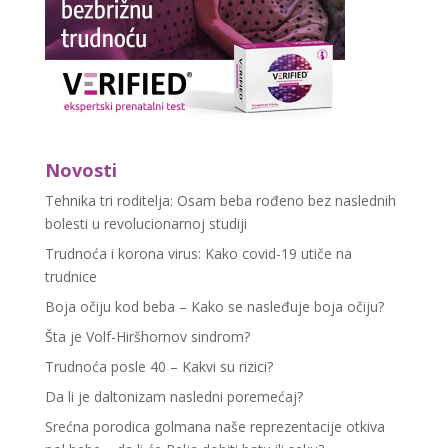
Novosti
Tehnika tri roditelja: Osam beba rođeno bez naslednih
bolesti u revolucionarnoj studiji
Trudnoća i korona virus: Kako covid-19 utiče na
trudnice
Boja očiju kod beba – Kako se nasleđuje boja očiju?
Šta je Volf-Hiršhornov sindrom?
Trudnoća posle 40 – Kakvi su rizici?
Da li je daltonizam nasledni poremećaj?
Srećna porodica golmana naše reprezentacije otkiva