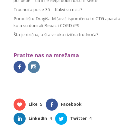
pol bebe – da li će Relja dobiti batu ili seku?
Trudnoća posle 35 – Kakvi su rizici?
Porodilištu Dragiša Mišović isporučena tri CTG aparata
koja su donirali Bebac i CORD iPS
Šta je rizična, a šta visoko rizična trudnoća?
Pratite nas na mrežama
Like
5
Facebook
LinkedIn
4
Twitter
4