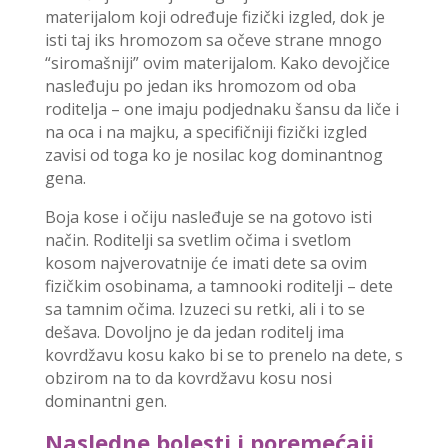
materijalom koji određuje fizički izgled, dok je
isti taj iks hromozom sa očeve strane mnogo
“siromašniji” ovim materijalom. Kako devojčice
nasleđuju po jedan iks hromozom od oba
roditelja – one imaju podjednaku šansu da liče i
na oca i na majku, a specifičniji fizički izgled
zavisi od toga ko je nosilac kog dominantnog
gena.
Boja kose i očiju nasleđuje se na gotovo isti
način. Roditelji sa svetlim očima i svetlom
kosom najverovatnije će imati dete sa ovim
fizičkim osobinama, a tamnooki roditelji – dete
sa tamnim očima. Izuzeci su retki, ali i to se
dešava. Dovoljno je da jedan roditelj ima
kovrdžavu kosu kako bi se to prenelo na dete, s
obzirom na to da kovrdžavu kosu nosi
dominantni gen.
Nasledne bolesti i poremećaji