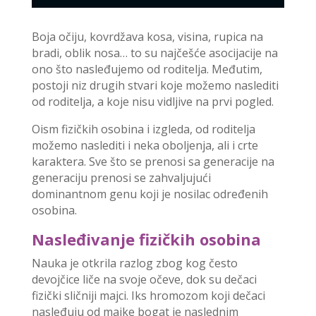
Boja očiju, kovrdžava kosa, visina, rupica na
bradi, oblik nosa… to su najčešće asocijacije na
ono što nasleđujemo od roditelja. Međutim,
postoji niz drugih stvari koje možemo naslediti
od roditelja, a koje nisu vidljive na prvi pogled.
Oism fizičkih osobina i izgleda, od roditelja
možemo naslediti i neka oboljenja, ali i crte
karaktera. Sve što se prenosi sa generacije na
generaciju prenosi se zahvaljujući
dominantnom genu koji je nosilac određenih
osobina.
Nasleđivanje fizičkih osobina
Nauka je otkrila razlog zbog kog često
devojčice liče na svoje očeve, dok su dečaci
fizički sličniji majci. Iks hromozom koji dečaci
nasleđuju od majke bogat je naslednim