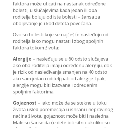
faktora može uticati na nastanak određene
bolesti, u slučajevima kada jedan ili oba
roditelja boluju od iste bolesti – šansa za
oboljevanje je i kod deteta povećana.
Ovo su bolesti koje se najčešće nasleđuju od
roditelja iako mogu nastati i zbog spoljnih
faktora tokom života:
Alergije
– nasleđuju se u 60 odsto slučajeva
ako oba roditelja imaju određenu alergiju, dok
je rizik od nasleđivanja smanjen na 40 odsto
ako sam jedan roditelj pati od alergije. Ipak,
alergije mogu biti izazvane i određenim
spoljnim faktorima.
Gojaznost
– iako može da se stekne u toku
života usled poremećaja u ishrani i nepravinog
načina života, gojaznost može biti i nasledna.
Male su šanse da će dete biti sitno ukoliko su