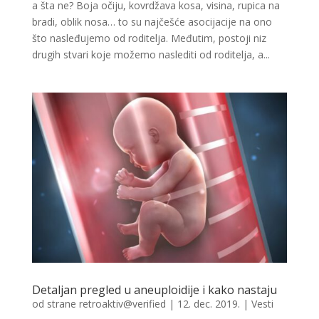
a šta ne? Boja očiju, kovrdžava kosa, visina, rupica na
bradi, oblik nosa… to su najčešće asocijacije na ono
što nasleđujemo od roditelja. Međutim, postoji niz
drugih stvari koje možemo naslediti od roditelja, a...
Detaljan pregled u aneuploidije i kako nastaju
od strane
retroaktiv@verified
|
12. dec. 2019.
|
Vesti