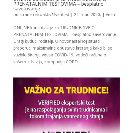
PRENATALNIM TESTOVIMA – besplatno
savetovanje
od strane
retroaktiv@verified
|
24. mar. 2020.
|
Vesti
ONLINE konsultacije za TRUDNICE: SVE O
PRENATALNIM TESTOVIMA – besplatno savetovanje
Dragi budući roditelji, U novonastalnoj situaciji i
preporuci maksimalne obustave kretanja kako bi se
suzbilo širenje virusa COVID-19, vodeći računa o
vašem zdravlju, kompanija CORD...