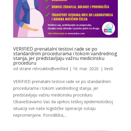
VERIFIED prenatalni testovi rade se po
standardnim procedurama i tokom vandrednog
stanja, jer predstavljaju važnu medicinsku
proceduru
od strane
retroaktiv@verified
|
16. mar. 2020.
|
Vesti
VERIFIED prenatalni testovi rade se po standardnim
procedurama i tokom vandrednog stanja, jer
predstavljaju važnu medicinsku proceduru
Obaveštavamo Vas da uprkos teškoj epidemiološkoj
situaciji sve naše logističke operacije ostaju
nepromenjene. Porodilišta,...