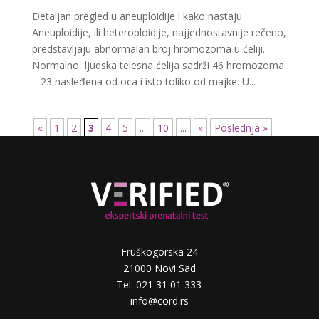
Detaljan pregled u aneuploidije i kako nastaju
Aneuploidije, ili heteroploidije, najjednostavnije rečeno,
predstavljaju abnormalan broj hromozoma u ćeliji.
Normalno, ljudska telesna ćelija sadrži 46 hromozoma
– 23 nasleđena od oca i isto toliko od majke. U...
«
1
2
3
4
5
...
10
...
»
Poslednja »
Fruškogorska 24
21000 Novi Sad
Tel: 021 31 01 333
info@cord.rs