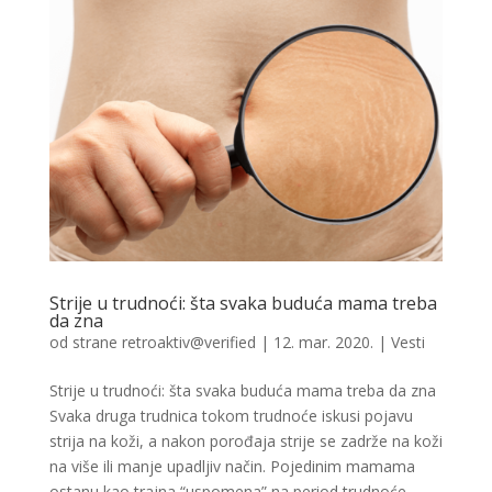
Strije u trudnoći: šta svaka buduća mama treba
da zna
od strane
retroaktiv@verified
|
12. mar. 2020.
|
Vesti
Strije u trudnoći: šta svaka buduća mama treba da zna
Svaka druga trudnica tokom trudnoće iskusi pojavu
strija na koži, a nakon porođaja strije se zadrže na koži
na više ili manje upadljiv način. Pojedinim mamama
ostanu kao trajna “uspomena” na period trudnoće,