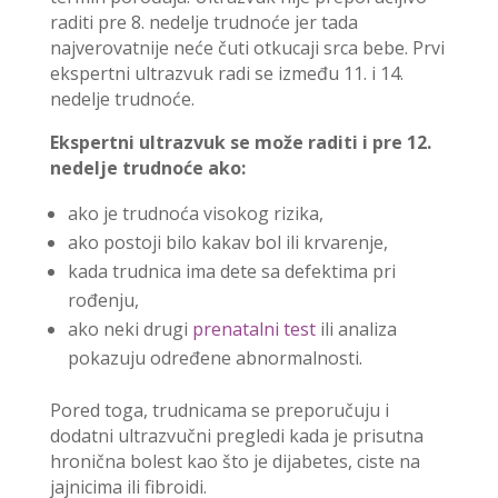
raditi pre 8. nedelje trudnoće jer tada
najverovatnije neće čuti otkucaji srca bebe. Prvi
ekspertni ultrazvuk radi se između 11. i 14.
nedelje trudnoće.
Ekspertni ultrazvuk se može raditi i pre 12.
nedelje trudnoće ako:
ako je trudnoća visokog rizika,
ako postoji bilo kakav bol ili krvarenje,
kada trudnica ima dete sa defektima pri
rođenju,
ako neki drugi
prenatalni test
ili analiza
pokazuju određene abnormalnosti.
Pored toga, trudnicama se preporučuju i
dodatni ultrazvučni pregledi kada je prisutna
hronična bolest kao što je dijabetes, ciste na
jajnicima ili fibroidi.