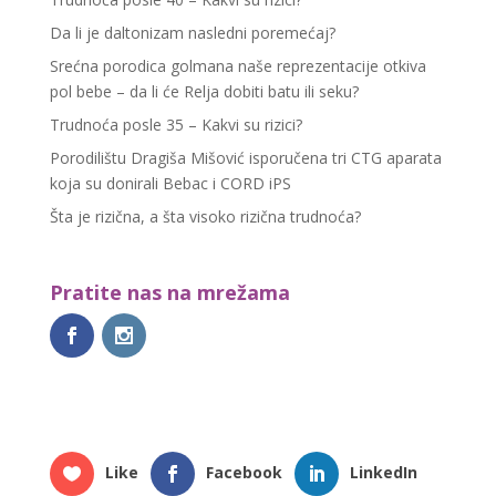
Da li je daltonizam nasledni poremećaj?
Srećna porodica golmana naše reprezentacije otkiva
pol bebe – da li će Relja dobiti batu ili seku?
Trudnoća posle 35 – Kakvi su rizici?
Porodilištu Dragiša Mišović isporučena tri CTG aparata
koja su donirali Bebac i CORD iPS
Šta je rizična, a šta visoko rizična trudnoća?
Pratite nas na mrežama
Like
Facebook
LinkedIn