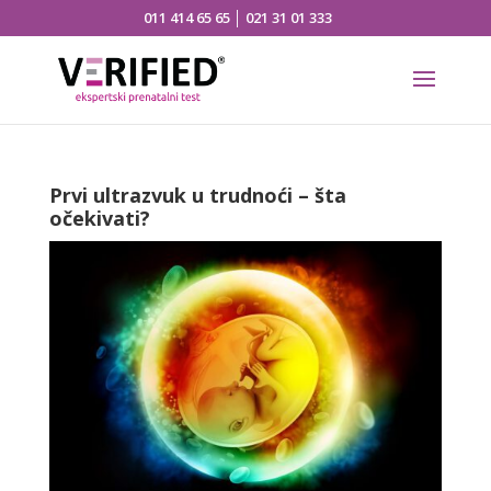
011 414 65 65
│
021 31 01 333
Prvi ultrazvuk u trudnoći – šta
očekivati?