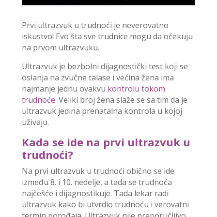
Prvi ultrazvuk u trudnoći je neverovatno
iskustvo! Evo šta sve trudnice mogu da očekuju
na prvom ultrazvuku.
Ultrazvuk je bezbolni dijagnostički test koji se
oslanja na zvučne talase i većina žena ima
najmanje jednu ovakvu
kontrolu tokom
trudnoće
. Veliki broj žena slaže se sa tim da je
ultrazvuk jedina prenatalna kontrola u kojoj
uživaju.
Kada se ide na prvi ultrazvuk u
trudnoći?
Na prvi ultrazvuk u trudnoći obično se ide
između 8. i 10. nedelje, a tada se trudnoća
najčešće i dijagnostikuje. Tada lekar radi
ultrazvuk kako bi utvrdio trudnoću i verovatni
termin porođaja. Ultrazvuk nije preporučljivo