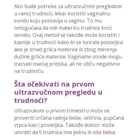
Ako bude potrebe za ultrazvučnim pregledom
u ranoj trudnoći, lekar koristiti vaginalnu
sondu koju postavlja u vaginu. To mu
omogućava da vidi matericu trudnice kroz
cerviks. Ovaj metod se takođe može koristiti i
kasnije u trudnoći kako bi se locirala posteljica
ako je iznad grlića materice ili zbog merenja
dužine grlića materice. Vaginalne sonde mogu
izazvati osećaj pritiska, ali ne utiču negativno
na trudnoću.
Šta očekivati na prvom
ultrazvučnom pregledu u
trudnoći?
Ultrazvukom u prvom trimestru može se
proveriti srčana radnja bebe, veličina, pupčana
vrpca kao i posteljica. Takođe doktor može
utvrditi da li trudnica ima jednu
ili više beba
.