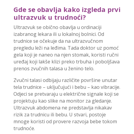
Gde se obavlja kako izgleda prvi
ultrazvuk u trudnoći?
Ultrazvuk se obično obavlja u ordinaciji
izabranog lekara ili u lokalnoj bolnici. Od
trudnice se očekuje da na ultrazvučnom
pregledu leži na leđima. Tada doktor uz pomoć
gela koji je naneo na njen stomak, koristi ručni
uređaj koji lakše klizi preko trbuha i poboljšava
prenos zvučnih talasa u ženino telo.
Zvučni talasi odbijaju različite površine unutar
tela trudnice – uključujući i bebu – kao vibracije.
Odjeci se pretvaraju u električne signale koji se
projektuju kao slike na monitor za gledanje.
Ultrazvuk abdomena ne predstavlja nikakav
rizik za trudnicu ili bebu. U stvari, postoje
mnoge koristi od provere razvoja bebe tokom
trudnoće.