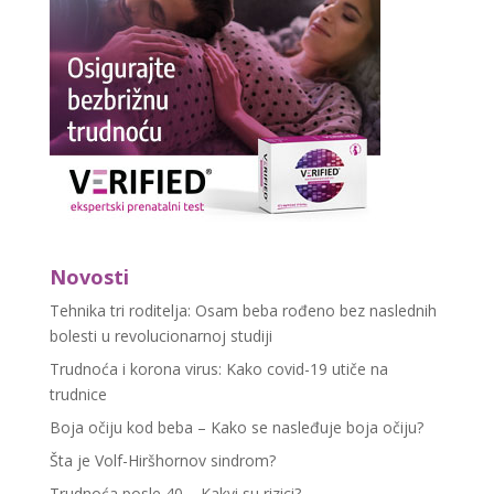
Novosti
Tehnika tri roditelja: Osam beba rođeno bez naslednih
bolesti u revolucionarnoj studiji
Trudnoća i korona virus: Kako covid-19 utiče na
trudnice
Boja očiju kod beba – Kako se nasleđuje boja očiju?
Šta je Volf-Hiršhornov sindrom?
Trudnoća posle 40 – Kakvi su rizici?