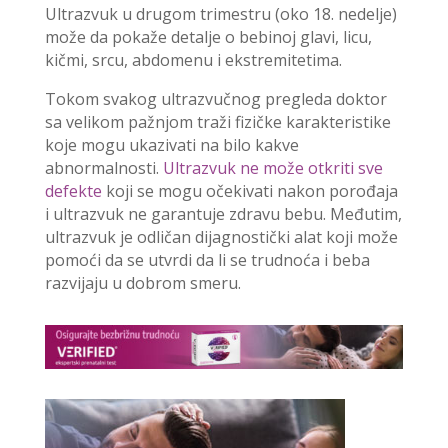
Ultrazvuk u drugom trimestru (oko 18. nedelje)
može da pokaže detalje o bebinoj glavi, licu,
kičmi, srcu, abdomenu i ekstremitetima.
Tokom svakog ultrazvučnog pregleda doktor
sa velikom pažnjom traži fizičke karakteristike
koje mogu ukazivati na bilo kakve
abnormalnosti.
Ultrazvuk ne može otkriti sve
defekte
koji se mogu očekivati nakon porođaja
i ultrazvuk ne garantuje zdravu bebu. Međutim,
ultrazvuk je odličan dijagnostički alat koji može
pomoći da se utvrdi da li se trudnoća i beba
razvijaju u dobrom smeru.