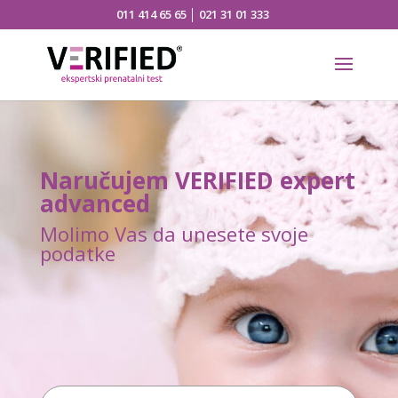
011 414 65 65
│
021 31 01 333
Naručujem VERIFIED expert
advanced
Molimo Vas da unesete svoje
podatke
Naručujem VERIFIED next
complete